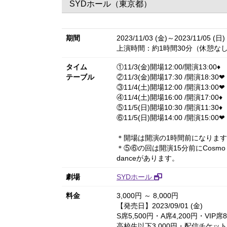
SYDホール（東京都）
期間
2023/11/03 (金)～2023/11/05 (日)
上演時間：約1時間30分（休憩な
タイム
①11/3(金)開場12:00/開演13:00♦︎
テーブル
②11/3(金)開場17:30 /開演18:30❤︎
③11/4(土)開場12:00 /開演13:00❤︎
④11/4(土)開場16:00 /開演17:00♦︎
⑤11/5(日)開場10:30 /開演11:30♦︎
⑥11/5(日)開場14:00 /開演15:00❤︎
＊開場は開演の1時間前になりま
＊⑤⑥の回は開演15分前にCosmo Glob
danceがあります。
劇場
SYDホール
料金
3,000円 ～ 8,000円
【発売日】2023/09/01 (金)
S席5,500円・A席4,200円・VIP席8
高校生以下3,000円・配信チケット4