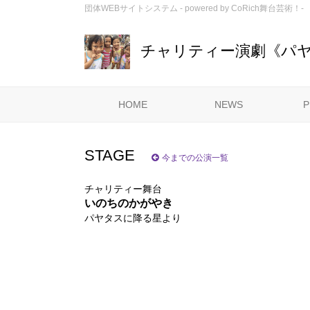
団体WEBサイトシステム - powered by
CoRich舞台芸術！-
チャリティー演劇《パ
HOME
NEWS
P
STAGE
今までの公演一覧
チャリティー舞台
いのちのかがやき
パヤタスに降る星より